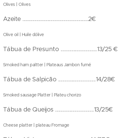
Olives | Olives
Azeite .............................................................2€
Olive oil | Huile dólive
Tábua de Presunto ..................................13/25 €
Smoked ham paltter | Plateaus Jambon fumé
Tábua de Salpicão ...................................14/28€
Smoked sausage Platter | Plateu chorizo
Tábua de Queijos ....................................13/25€
Cheese platter | plateau Fromage