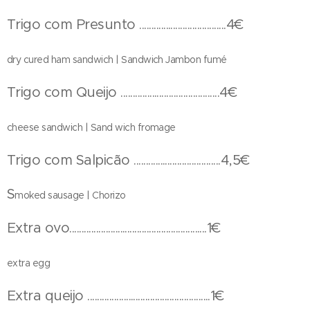
Trigo com Presunto ....................................4€
dry cured ham sandwich | Sandwich Jambon fumé
Trigo com Queijo .........................................4€
cheese sandwich | Sand wich fromage
Trigo com Salpicão ....................................4,5€
S
moked sausage | Chorizo
Extra ovo.........................................................1€
extra egg
Extra queijo ...................................................1€