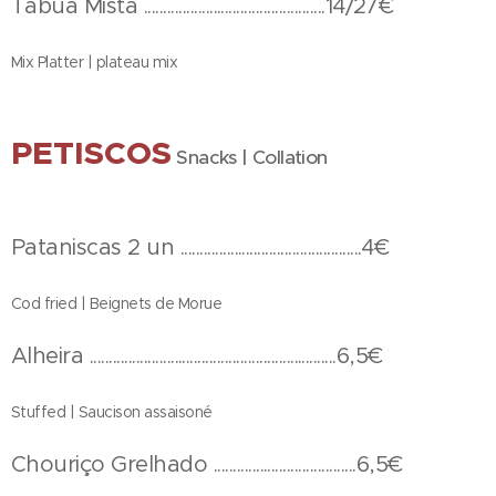
Tábua Mista ...............................................14/27€
Mix Platter | plateau mix
PETISCOS
Snacks | Collation
Pataniscas 2 un ...............................................4€
Cod fried | Beignets de Morue
Alheira ................................................................6,5€
Stuffed | Saucison assaisoné
Chouriço Grelhado .....................................6,5€