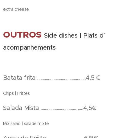
extra cheese
OUTROS
Side dishes | Plats d´
acompanhements
Batata frita .............................................4,5 €
Chips | Frittes
Salada Mista .................................,.....4,5€
Mix salad | salade mixte