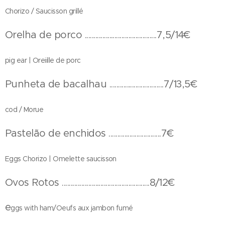
Chorizo / Saucisson grillé
Orelha de porco .........................................7,5/14€
pig ear | Oreiille de porc
Punheta de bacalhau ...............................7/13,5€
cod / Morue
Pastelão de enchidos ..............................7€
Eggs Chorizo | Omelette saucisson
Ovos Rotos ..................................................8/12€
e
ggs with ham/Oeufs aux jambon fumé