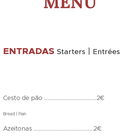
MENU
ENTRADAS
|
Starters
Entrées
Cesto de pão ................................................2€
Bread | Pain
Azeitonas .......................................................2€