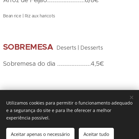
Arroz de Feijão...................................6/8€
Bean rice | Riz aux haricots
SOBREMESA
Deserts | Desserts
Sobremesa do dia ...............................4,5€
Utilizamos cookies para permitir o funcionamento adequado
e a segurança do site e para lhe oferecer a melhor
experiência possível.
Taberna Memorias 2024 | Todos os direitos reservados
Aceitar apenas o necessário
Aceitar tudo
Cookies