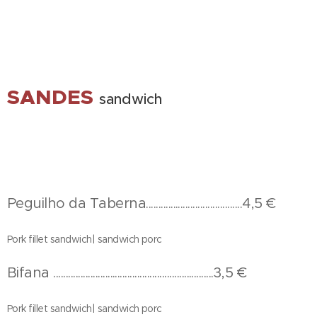
SANDES
sandwich
Peguilho da Taberna.......................................4,5 €
Pork fillet sandwich| sandwich porc
Bifana .................................................................3,5 €
Pork fillet sandwich| sandwich porc